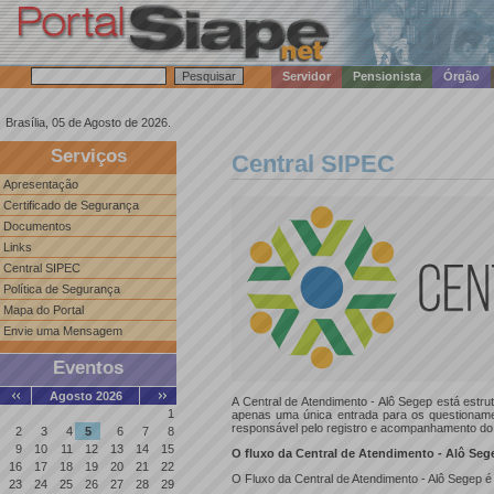
Servidor
Pensionista
Órgão
Brasília, 05 de Agosto de 2026.
Serviços
Central SIPEC
Apresentação
Certificado de Segurança
Documentos
Links
Central SIPEC
Política de Segurança
Mapa do Portal
Envie uma Mensagem
Eventos
Agosto 2026
A Central de Atendimento - Alô Segep está est
1
apenas uma única entrada para os questioname
responsável pelo registro e acompanhamento do p
2
3
4
5
6
7
8
9
10
11
12
13
14
15
O fluxo da Central de Atendimento - Alô Seg
16
17
18
19
20
21
22
O Fluxo da Central de Atendimento - Alô Segep é
23
24
25
26
27
28
29