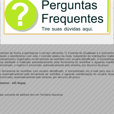
os e scripts desenvolvidos para favorecer a pesquisa e sequência correta de esclarecimen
prontamente o problema, o usuário da unidade de recursos humanos será direcionado para
nhecimento sobre o tema, para continuar o tratamento do questionamento.
onclusivo no 2º nível, a demanda é encaminhado via ferramenta de workflow (tecnologia q
uxo de trabalho e a troca de informações interdepartamentais) para a equipe de atendi
dimento.
entos de forma a aperfeiçoar o serviço oferecido. O Controle de Qualidade é o instrument
iando o atendimento com nota / conceito abaixo da meta, tratamento de solicitações rea
cionamentos registrados na ferramenta de workflow com usuário identificado, é encaminh
sta atividade é realizada automaticamente pela ferramenta de workflow e aguarda manife
ncionado, o registro é encerrado, automaticamente pelo sistema, por decurso de prazo.
 ferramenta de workflow com usuário identificado, é encaminhado um e-mail para que 
ada automaticamente pela ferramenta de workflow e aguarda manifestação do usuário dura
 encerrado, automaticamente pelo sistema, por decurso de prazo.
imento - Alô Segep
as somente de telefone fixo em Território Nacional.