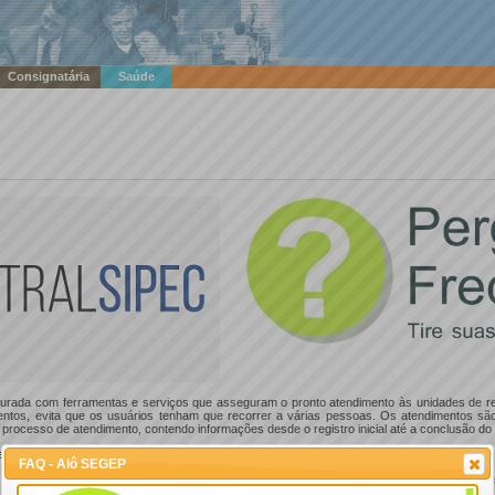
Consignatária
Saúde
ruturada com ferramentas e serviços que asseguram o pronto atendimento às unidades de 
ntos, evita que os usuários tenham que recorrer a várias pessoas. Os atendimentos são
rocesso de atendimento, contendo informações desde o registro inicial até a conclusão do
ep
FAQ - Alô SEGEP
 realizado por meio de níveis de complexidade dos temas e subtemas divididos em três nívei