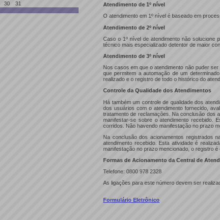
30
31
Atendimento de 1º nível
O atendimento em 1º nível é baseado em process
Atendimento de 2º nível
Caso o 1º nível de atendimento não solucione 
técnico mais especializado detentor de maior co
Atendimento de 3º nível
Nos casos em que o atendimento não puder ser c
que permitem a automação de um determinado fl
realizado e o registro de todo o histórico do aten
Controle da Qualidade dos Atendimentos
Há também um controle de qualidade dos atendim
dos usuários com o atendimento fornecido, aval
tratamento de reclamações. Na conclusão dos a
manifestar-se sobre o atendimento recebido. E
corridos. Não havendo manifestação no prazo me
Na conclusão dos acionamentos registrados na
atendimento recebido. Esta atividade é realiz
manifestação no prazo mencionado, o registro é
Formas de Acionamento da Central de Atend
Telefone: 0800 978 2328
As ligações para este número devem ser realizad
Formulário Eletrônico