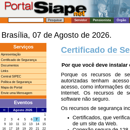
Servidor
Pensionista
Órgão
Brasília, 07 de Agosto de 2026.
Serviços
Certificado de S
Apresentação
Certificado de Segurança
Por que você deve instalar
Documentos
Links
Porque os recursos de s
Central SIPEC
autorizadas tenham acess
Política de Segurança
acesso, como informações do 
Mapa do Portal
Internet. Os recursos de
Envie uma Mensagem
software não seguro.
Eventos
Os recursos de segurança in
Agosto 2026
1
Certificados, que verif
2
3
4
5
6
7
8
de um site da Web.
9
10
11
12
13
14
15
16
17
18
19
20
21
22
Conexão segura de 128 b