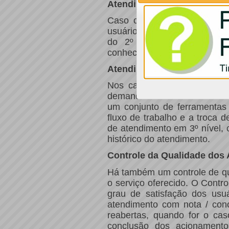
Atendimento de 2º nível
Caso o 1º nível de atendim
usuário da unidade de recur
do 2º nível, que é um té
conhecimento sobre o tema, p
Atendimento de 3º nível
Nos casos em que o atendim
demanda é encaminhado via 
um conjunto de ferramenta
fluxo de trabalho e a troca 
de atendimento em 3º nível, c
histórico do atendimento.
Controle da Qualidade dos
Há também um controle de qu
o serviço oferecido. O Contr
grau de satisfação dos usu
atendimento com nota / conc
reabertas, quando for o ca
conclusão dos acionamento