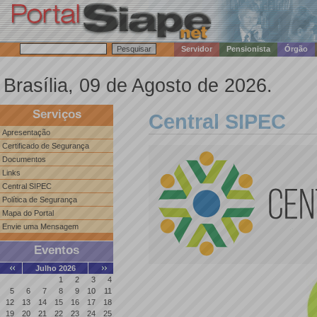
Servidor
Pensionista
Órgão
Brasília, 09 de Agosto de 2026.
Serviços
Central SIPEC
Apresentação
Certificado de Segurança
Documentos
Links
Central SIPEC
Política de Segurança
Mapa do Portal
Envie uma Mensagem
Eventos
Julho 2026
1
2
3
4
5
6
7
8
9
10
11
12
13
14
15
16
17
18
19
20
21
22
23
24
25